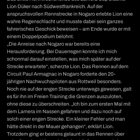
Lion Düker nach Südwestfrankreich. Auf der
anspruchsvollen Rennstrecke in Nogaro erlebte Lion eine
wahre Regenschlacht und musste dabei sein ganzes
fahrerisches Geschick beweisen – am Ende wurde er mit
einem Doppelpodium belohnt.
„Die Anreise nach Nogaro war bereits eine
Herausforderung. Bei Dauerregen konnte ich mich
schonmal darauf einstellen, was mich später auf der
Strecke erwartete“, scherzte Lion. Das Rennen auf dem
Circuit Paul Armagnac in Nogaro forderte den 20-
jährigen Nachwuchspiloten aus Rottweil besonders.
Noch nie auf der engen Strecke unterwegs gewesen, galt
es für ihn im Freien Training die Grenzen auszuloten,
ohne diese zu überschreiten. „Ich bin zum ersten Mal mit
dem Lamera im Nassen gefahren und dazu noch auf
solch einer engen Strecke. Ein kleiner Fehler und man
hätte direkt in der Mauer gehangen“, erklärt Lion.
Trotzdem ging er bestens gelaunt in das Rennen über