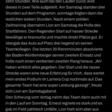
zehn Stunden. Wie auch bei den Läufen zuvor, wird
dieses in zwei Teile aufgeteilt. Am Samstag standen drei
Stunden auf dem Programm, sonntags folgten dann die
restlichen sieben Stunden. Nach einem soliden
Zeittraining übernahm Lion am Samstag die Rolle des
Startfahrers. Den fliegenden Start auf nasser Strecke
bewältige er bravourös und machte direkt Plätze gut. Er
übergab das Auto auf Platz drei liegend an seinen
Teamkollegen. Die letzten 30 Rennminuten absolvierte
der Baden-Württemberger seinen zweiten Einsatz und
holte noch einen verdienten zweiten Rang heraus. „Wir
haben wirklich alles gegeben. Der Start und die nasse
Strecke waren eine neue Erfahrung für mich, dass wertet
mein erstes Podium im Lamera Cup nochmals auf. Das
gesamte Team hat eine super Leistung gezeigt“, freute
sich Lion am Samstagabend.
Den Schwung vom Vortag nahm das Team dann auch mit
in den Lauf am Sonntag. Erneut regnete es stark und es
gab im Feld zahlreich Unfälle. Lion hielt sich aber aus