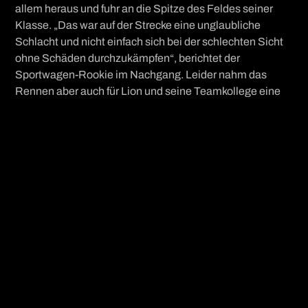
allem heraus und fuhr an die Spitze des Feldes seiner
Klasse. „Das war auf der Strecke eine unglaubliche
Schlacht und nicht einfach sich bei der schlechten Sicht
ohne Schäden durchzukämpfen“, berichtet der
Sportwagen-Rookie im Nachgang. Leider nahm das
Rennen aber auch für Lion und seine Teamkollege eine
ungeahnte Wendung – ein Teamkollege verlor das Auto
und landete im Kies. Mit einem Schaden an der
Vorderachse wurde der Lamera an die Box geschleppt.
Die Boxencrew lieferte im Anschluss einen
unglaublichen Job und brachte das Auto zurück auf die
Strecke – mit über zehn Runden Rückstand schien
jedoch alles verloren. Aufgeben war aber keine Option
und so attackierte das Fahrertrio. Mit perfekten Runden
holten sie wieder auf und Lion fuhr kurz vor dem Ziel auf
Platz drei nach vorne.
„Der Motorsport hat heute wieder bewiesen, dass ein
Rennen erst mit dem Fallen der Zielflagge beendet ist.
Nach dem Unfall haben wir alle voll attackiert und unser